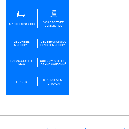
VOS DROITS ET
MARCHÉS PUBLICS
DÉMARCHES
LE CONSEIL
DÉLIBÉRATIONS DU
MUNICIPAL
CONSEIL MUNICIPAL
HARAUCOURT LE
COMCOM SEILLE ET
MAG
GRAND COURONNÉ
RECENSEMENT
FEADER
CITOYEN