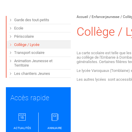
Partager sur Facebook
Partager sur Twitt
Partager s
Par
Accueil
Enfance-jeunesse
Collè
Garde des tout-petits
Collège / 
Ecole
Périscolaire
Collège / Lycée
Transport scolaire
La carte scolaire est telle que le
au collège de l'Embanie à Dombas
Animation Jeunesse et
généralistes. Certaines filières 
Territoire
Le lycée Varoquaux (Tomblaine) e
Les chantiers Jeunes
Les autres lycées sont accessible
Accès rapide
ACTUALITÉS
ANNUAIRE