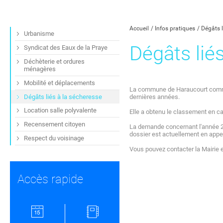
Partager sur Facebook
Partager sur Twitt
Partager s
Par
Accueil
Infos pratiques
Dégâts l
Urbanisme
Dégâts lié
Syndicat des Eaux de la Praye
Déchèterie et ordures
ménagères
Mobilité et déplacements
La commune de Haraucourt comm
Dégâts liés à la sécheresse
dernières années.
Location salle polyvalente
Elle a obtenu le classement en c
Recensement citoyen
La demande concernant l'année 201
dossier est actuellement en appe
Respect du voisinage
Vous pouvez contacter la Mairie 
Accès rapide