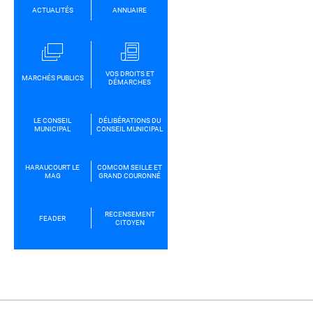
ACTUALITÉS
ANNUAIRE
VOS DROITS ET
MARCHÉS PUBLICS
DÉMARCHES
LE CONSEIL
DÉLIBÉRATIONS DU
MUNICIPAL
CONSEIL MUNICIPAL
HARAUCOURT LE
COMCOM SEILLE ET
MAG
GRAND COURONNÉ
RECENSEMENT
FEADER
CITOYEN