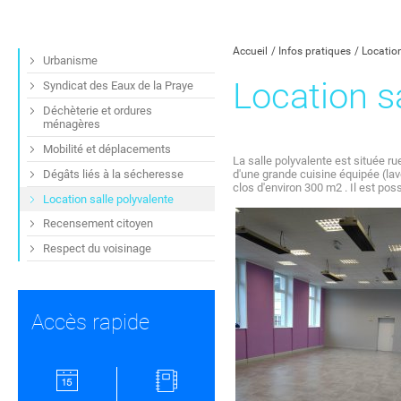
Partager sur Facebook
Partager sur Twitt
Partager s
Par
Accueil
Infos pratiques
Location
Urbanisme
Location s
Syndicat des Eaux de la Praye
Déchèterie et ordures
ménagères
Mobilité et déplacements
La salle polyvalente est située ru
Dégâts liés à la sécheresse
d'une grande cuisine équipée (lav
clos d'environ 300 m2 . Il est pos
Location salle polyvalente
Recensement citoyen
Respect du voisinage
Accès rapide