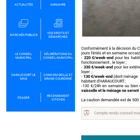
ACTUALITÉS
ANNUAIRE
VOS DROITS ET
MARCHÉS PUBLICS
DÉMARCHES
Conformément à la décision du Co
jours fériés et en semaine occasio
LE CONSEIL
DÉLIBÉRATIONS DU
-
220 €/week-end
pour les habi
MUNICIPAL
CONSEIL MUNICIPAL
fonctionnement , le loyer ;
-
330 €/week-end
pour les extéri
loyer ;
HARAUCOURT LE
COMCOM SEILLE ET
-
130 €/week-end
(dont ménage lo
MAG
GRAND COURONNÉ
habitant d'HARAUCOURT;
-130 €/24h en semaine ou bien 
vaisselle et le ménage ne seront
RECENSEMENT
FEADER
La caution demandée est de 500 € 
CITOYEN
Compte rendu conseil mun