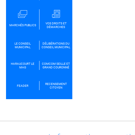
VOS DROITS ET
MARCHÉS PUBLICS
DÉMARCHES
LE CONSEIL
DÉLIBÉRATIONS DU
MUNICIPAL
CONSEIL MUNICIPAL
HARAUCOURT LE
COMCOM SEILLE ET
MAG
GRAND COURONNÉ
RECENSEMENT
FEADER
CITOYEN