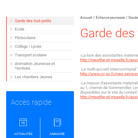
Partager sur Facebook
Partager sur Twitt
Partager s
Par
Accueil
Enfance-jeunesse
Garde
Garde des tout-petits
Garde des 
Ecole
Périscolaire
Collège / Lycée
Transport scolaire
-La liste des assistantes materne
http://meurthe-et-moselle.fr/ass
Animation Jeunesse et
Territoire
-Le multi-accueil intercommunal "
http://www.cc-gc.fr/mes-servic
Les chantiers Jeunes
-La maison d'assistante materne
au 1, chemin de Sommerviller. Le
disponibles sur le site du conse
http://meurthe-et-moselle.fr/ass
Accès rapide
ACTUALITÉS
ANNUAIRE