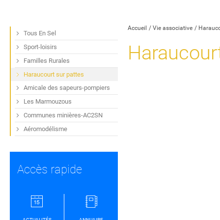
Partager sur Facebook
Partager sur Twitt
Partager s
Par
Accueil
Vie associative
Harauco
Tous En Sel
Haraucourt
Sport-loisirs
Familles Rurales
Haraucourt sur pattes
Amicale des sapeurs-pompiers
Les Marmouzous
Communes minières-AC2SN
Aéromodélisme
Accès rapide
ACTUALITÉS
ANNUAIRE