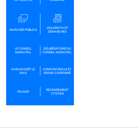
VOS DROITS ET
MARCHÉS PUBLICS
DÉMARCHES
LE CONSEIL
DÉLIBÉRATIONS DU
MUNICIPAL
CONSEIL MUNICIPAL
HARAUCOURT LE
COMCOM SEILLE ET
MAG
GRAND COURONNÉ
RECENSEMENT
FEADER
CITOYEN